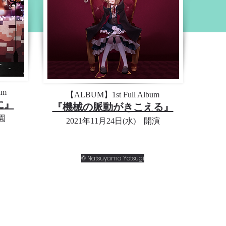
um
【ALBUM】1st Full Album
に』
『機械の脈動がきこえる』
園
​2021年11月24日(水) 開演
© Natsuyama Yotsugi